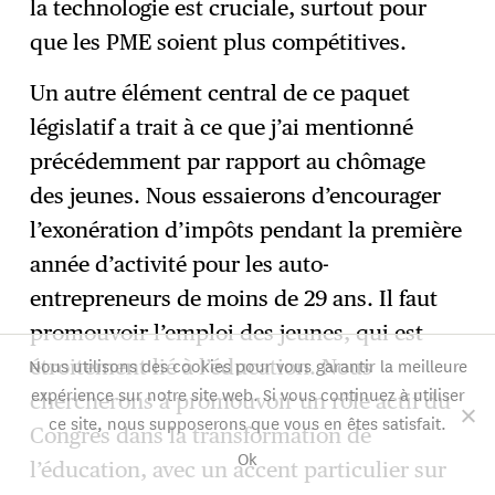
la technologie est cruciale, surtout pour
que les PME soient plus compétitives.
Un autre élément central de ce paquet
législatif a trait à ce que j’ai mentionné
précédemment par rapport au chômage
des jeunes. Nous essaierons d’encourager
l’exonération d’impôts pendant la première
année d’activité pour les auto-
entrepreneurs de moins de 29 ans. Il faut
promouvoir l’emploi des jeunes, qui est
Nous utilisons des cookies pour vous garantir la meilleure
étroitement lié à l’éducation. Nous
expérience sur notre site web. Si vous continuez à utiliser
chercherons à promouvoir un rôle actif du
ce site, nous supposerons que vous en êtes satisfait.
Congrès dans la transformation de
Ok
l’éducation, avec un accent particulier sur