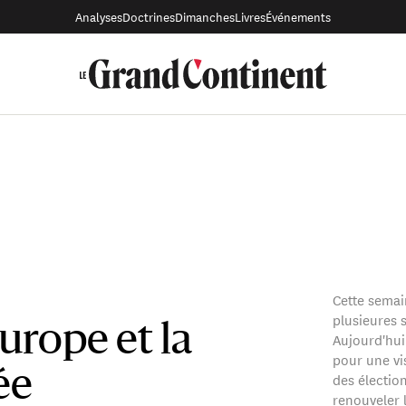
Analyses
Doctrines
Dimanches
Livres
Événements
Cette semai
plusieures 
Europe et la
Aujourd'hui,
pour une vis
ée
des élection
renouveler 