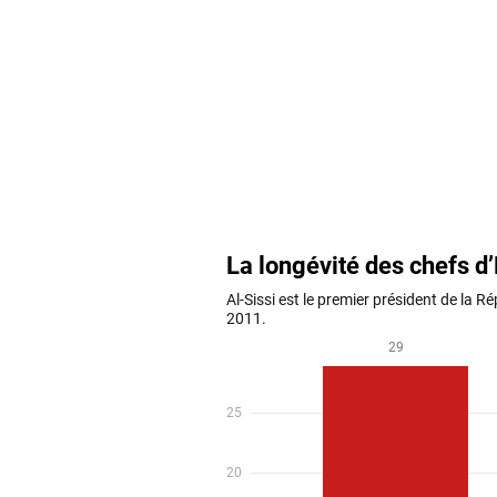
S'abonner
→