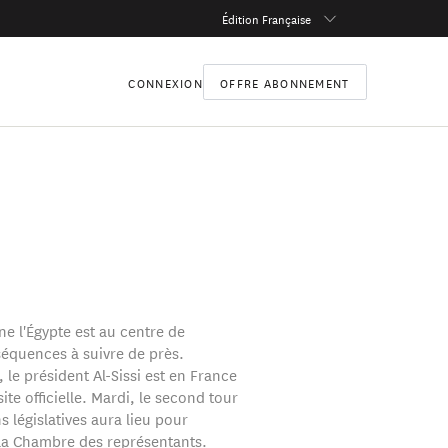
Édition Française
CONNEXION
OFFRE ABONNEMENT
ne l'Égypte est au centre de
séquences à suivre de près.
 le président Al-Sissi est en France
ite officielle. Mardi, le second tour
s législatives aura lieu pour
la Chambre des représentants.