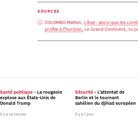
SOURCES
COLOMBO Matteo,
Libye : alors que les comb
profile à l’horizon,
Le Grand Continent, 10 j
Santé publique
La rougeole
Sécurité
L’attentat de
explose aux États-Unis de
Berlin et le tournant
Donald Trump
sahélien du djihad européen
il y a 14 heures
il y a 1 jour