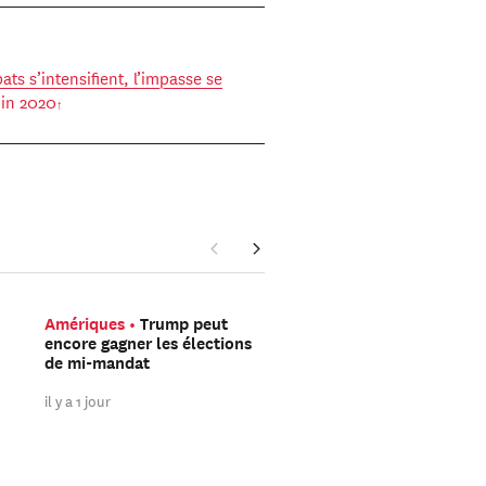
ats s’intensifient, l’impasse se
uin 2020
Amériques
Trump peut
Asie Orientale
Avec V
encore gagner les élections
Flash, DeepSeek mise s
de mi-mandat
l’IA à faible coût plutô
sur la course à la puis
il y a 1 jour
il y a 2 jours