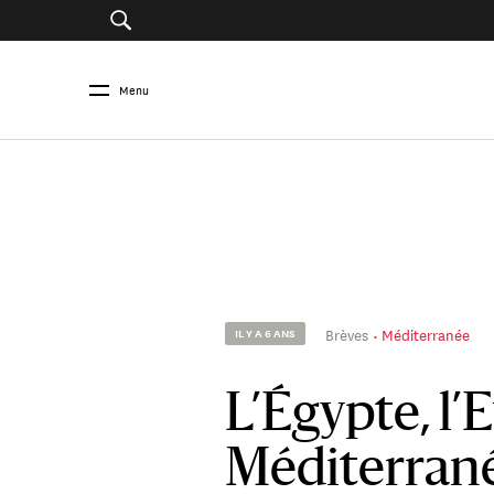
Menu
Brèves
Méditerranée
IL Y A 6 ANS
L’Égypte, l’
Méditerran