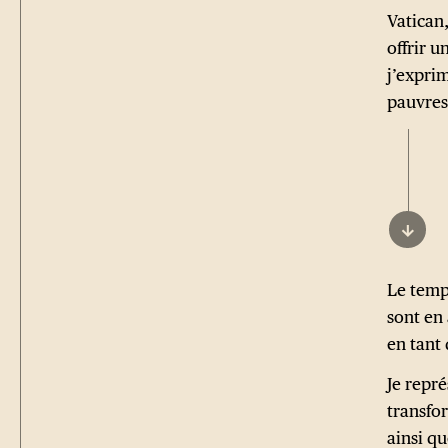
Vatican,
offrir u
j’expri
pauvres
↓
Le temp
sont en
en tant 
Je repr
transfor
ainsi qu