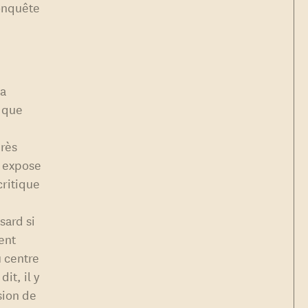
onquête
la
s que
près
s expose
critique
sard si
nent
u centre
it, il y
sion de