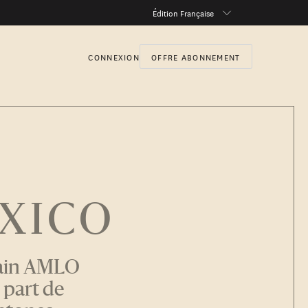
Édition Française
CONNEXION
OFFRE ABONNEMENT
EXICO
icain AMLO
 part de