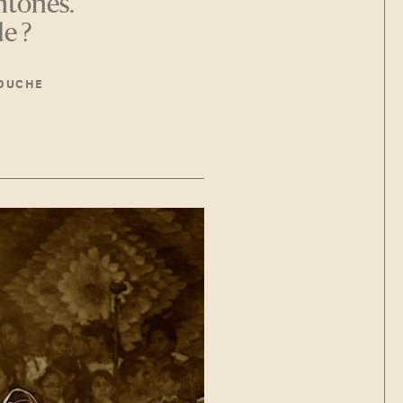
htones.
e ?
OUCHE