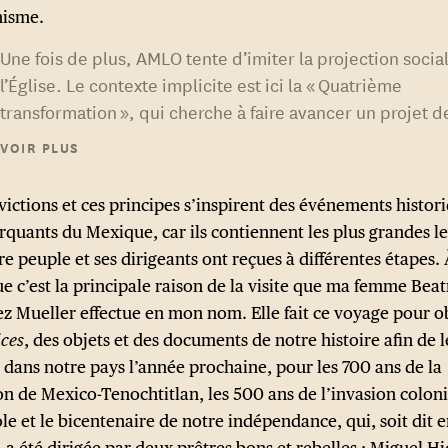
nisme.
Une fois de plus, AMLO tente d’imiter la projection socia
l’Église. Le contexte implicite est ici la « Quatrième
transformation », qui cherche à faire avancer un projet d
modernisation du pays, qui comprend, bien que non lim
VOIR PLUS
des projets de développement dans les territoires (cert
d’entre eux, comme le récent projet de parc écologique 
ictions et ces principes s’inspirent des événements histori
lac Texcoco, ou le projet de train maya, sont controversé
rquants du Mexique, car ils contiennent les plus grandes l
réforme constitutionnelle avec une possible assemblée
e peuple et ses dirigeants ont reçues à différentes étapes. 
constituante, et une transformation des institutions de l’
e c’est la principale raison de la visite que ma femme Beat
mexicain pour vaincre la corruption produite par des d
ez Mueller effectue en mon nom. Elle fait ce voyage pour o
d’hégémonie du Parti révolutionnaire institutionnel (PRI
ices
, des objets et des documents de notre histoire afin de l
L’idéal de la « Quatrième transformation », et en particul
 dans notre pays l’année prochaine, pour les 700 ans de la
l’accent mis sur sa dimension « humaniste », est lié à la v
on de Mexico-Tenochtitlan, les 500 ans de l’invasion colon
François de l’activisme social et au concept de « dignité 
le et le bicentenaire de notre indépendance, qui, soit dit 
(
dignitatis humanae
) promu pendant le Concile Vatican I
 a été dirigée par deux prêtres bons et rebelles : Miguel H