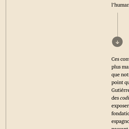
l’huma
↓
Ces conv
plus ma
que notr
point qu
Gutiérr
des
cod
exposer
fondati
espagno
passant,