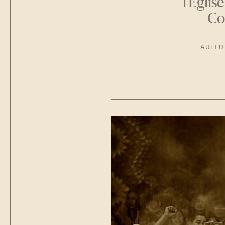
l'Égli
Co
AUTEU