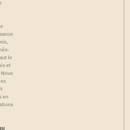
s
n
ue
ssance
nis,
 néo-
aut le
nis et
. Nous
des
it
s en
ations
 au