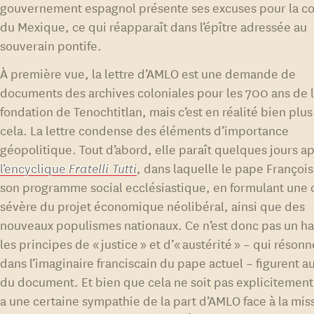
gouvernement espagnol présente ses excuses pour la c
du Mexique, ce qui réapparaît dans l’épître adressée au
souverain pontife.
À première vue, la lettre d’AMLO est une demande de
documents des archives coloniales pour les 700 ans de 
fondation de Tenochtitlan, mais c’est en réalité bien plu
cela. La lettre condense des éléments d’importance
géopolitique. Tout d’abord, elle paraît quelques jours a
l’encyclique
Fratelli Tutti
, dans laquelle le pape Françoi
son programme social ecclésiastique, en formulant une 
sévère du projet économique néolibéral, ainsi que des
nouveaux populismes nationaux. Ce n’est donc pas un ha
les principes de « justice » et d’« austérité » – qui réson
dans l’imaginaire franciscain du pape actuel – figurent a
du document. Et bien que cela ne soit pas explicitement d
a une certaine sympathie de la part d’AMLO face à la mis