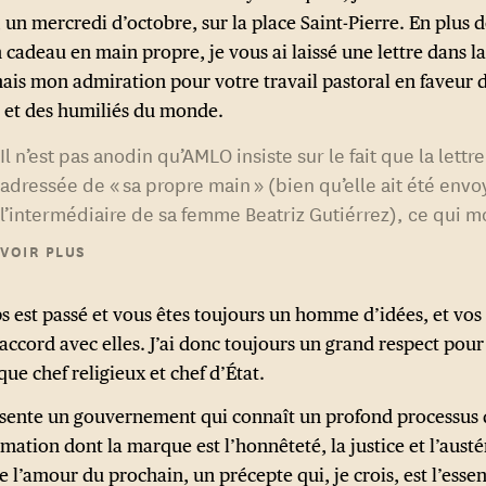
 un mercredi d’octobre, sur la place Saint-Pierre. En plus 
n cadeau en main propre, je vous ai laissé une lettre dans l
mais mon admiration pour votre travail pastoral en faveur 
 et des humiliés du monde.
Il n’est pas anodin qu’AMLO insiste sur le fait que la lettre
adressée de « sa propre main » (bien qu’elle ait été env
l’intermédiaire de sa femme Beatriz Gutiérrez), ce qui m
proximité, l’affection et l’identification avec le même hor
VOIR PLUS
marqué par la justice sociale. Bien qu’il ne la cite pas, 
l’esprit la plus récente encyclique
Fratelli Tutti
, ainsi qu
s est passé et vous êtes toujours un homme d’idées, et vos
l’imaginaire néo-franciscain du Pontife, qui, en Amérique
 accord avec elles. J’ai donc toujours un grand respect pou
a été maximisé conformément à la tradition de la théolo
que chef religieux et chef d’État.
la libération
.
3
ésente un gouvernement qui connaît un profond processus
mation dont la marque est l’honnêteté, la justice et l’austé
e l’amour du prochain, un précepte qui, je crois, est l’esse