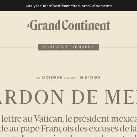
Analyses
Doctrines
Dimanches
Livres
Événements
ARCHIVES ET DISCOURS
12 OCTOBRE 2020
•
HISTOIRE
ARDON DE M
lettre au Vatican, le président mex
 au pape François des excuses de la