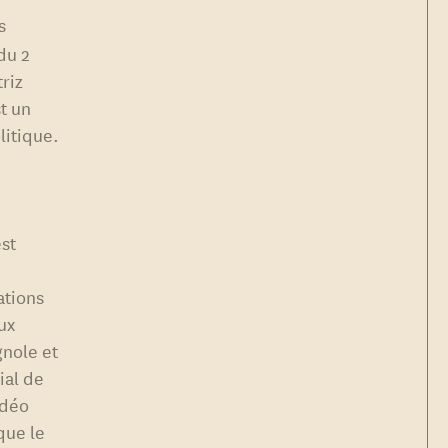
s
du 2
riz
t un
litique.
est
e
ations
aux
nole et
ial de
idéo
que le