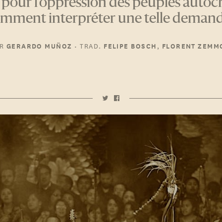
se pour l'oppression des peuples autoc
mment interpréter une telle demand
R
•
TRAD.
,
GERARDO MUÑOZ
FELIPE BOSCH
FLORENT ZEMM