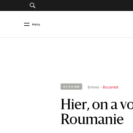
Menu
Brèves
Bucarest
IL Y A 6 ANS
Hier, on a v
Roumanie