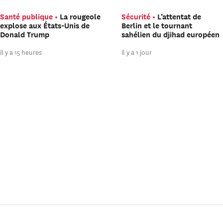
Santé publique
La rougeole
Sécurité
L’attentat de
explose aux États-Unis de
Berlin et le tournant
Donald Trump
sahélien du djihad européen
il y a 15 heures
il y a 1 jour