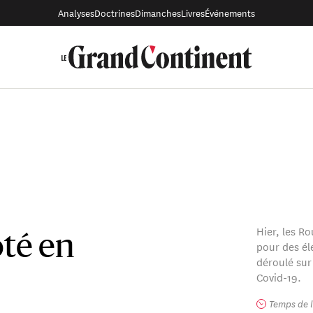
Analyses
Doctrines
Dimanches
Livres
Événements
Hier, les R
oté en
pour des éle
déroulé sur
Covid-19.
Temps de l