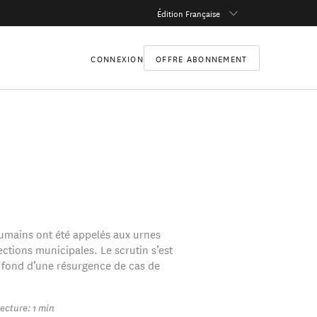
Édition Française
CONNEXION
OFFRE ABONNEMENT
oumains ont été appelés aux urnes
ctions municipales. Le scrutin s’est
 fond d’une résurgence de cas de
ecture: 1 min