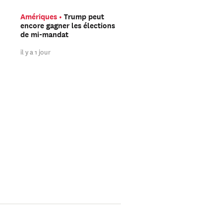
Amériques
Trump peut
Asie Orientale
Avec V
encore gagner les élections
Flash, DeepSeek mise s
de mi-mandat
l’IA à faible coût plutô
sur la course à la puis
il y a 1 jour
il y a 2 jours