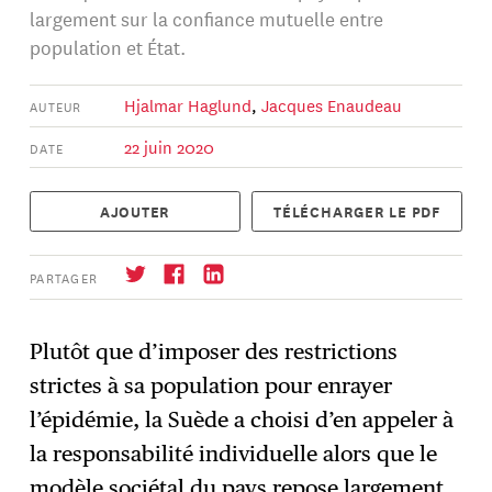
largement sur la confiance mutuelle entre
population et État.
Hjalmar Haglund
,
Jacques Enaudeau
AUTEUR
22 juin 2020
DATE
AJOUTER
TÉLÉCHARGER LE PDF
PARTAGER
Plutôt que d’imposer des restrictions
strictes à sa population pour enrayer
S'abonner
→
l’épidémie, la Suède a choisi d’en appeler à
la responsabilité individuelle alors que le
modèle sociétal du pays repose largement