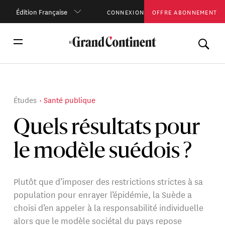
Édition Française
CONNEXION
OFFRE ABONNEMENT
Études
Santé publique
Quels résultats pour
le modèle suédois ?
Plutôt que d’imposer des restrictions strictes à sa
population pour enrayer l’épidémie, la Suède a
choisi d’en appeler à la responsabilité individuelle
alors que le modèle sociétal du pays repose