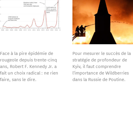
Face à la pire épidémie de
Pour mesurer le succès de la
rougeole depuis trente-cinq
stratégie de profondeur de
ans, Robert F. Kennedy Jr. a
Kyiv, il faut comprendre
fait un choix radical : ne rien
l'importance de Wildberries
faire, sans le dire.
dans la Russie de Poutine.