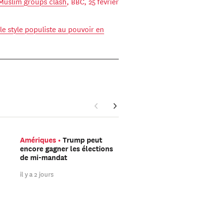
 Muslim groups clash
, BBC, 25 février
 le style populiste au pouvoir en
Amériques
Trump peut
Asie Orientale
Avec V
encore gagner les élections
Flash, DeepSeek mise s
de mi-mandat
l’IA à faible coût plutô
sur la course à la puis
il y a 2 jours
il y a 2 jours