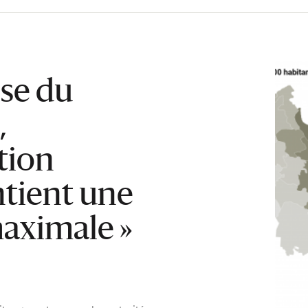
ise du
,
tion
tient une
maximale »