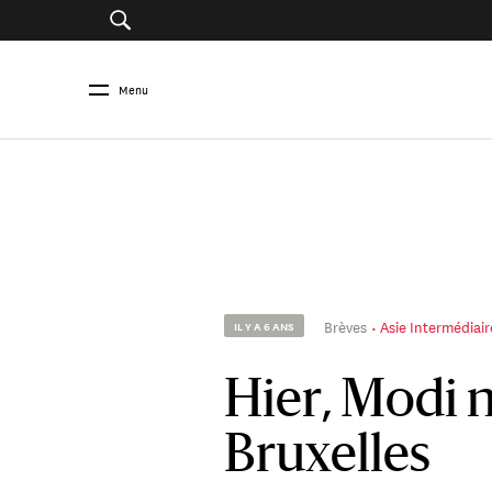
Menu
Brèves
Asie Intermédiair
IL Y A 6 ANS
Hier, Modi n
Bruxelles