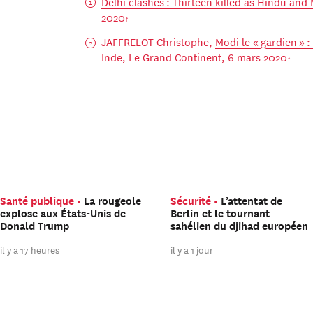
Delhi clashes : Thirteen killed as Hindu and
2020
JAFFRELOT Christophe,
Modi le « gardien » :
Inde,
Le Grand Continent, 6 mars 2020
Santé publique
La rougeole
Sécurité
L’attentat de
explose aux États-Unis de
Berlin et le tournant
Donald Trump
sahélien du djihad européen
il y a 17 heures
il y a 1 jour