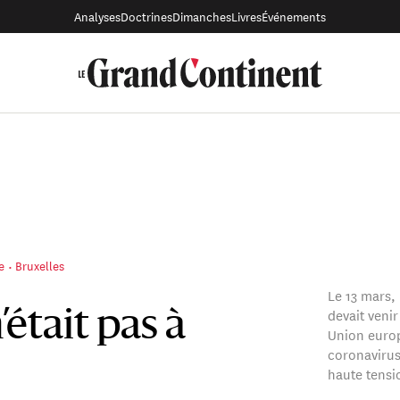
Analyses
Doctrines
Dimanches
Livres
Événements
e
Bruxelles
Le 13 mars,
devait veni
’était pas à
Union europ
coronavirus
haute tensi