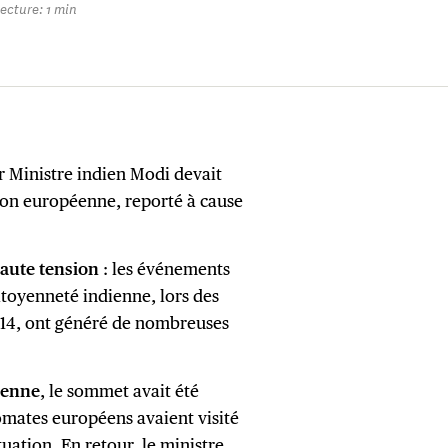
ecture: 1 min
r Ministre indien Modi devait
ion européenne, reporté à cause
aute tension
: les événements
itoyenneté indienne, lors des
014, ont généré de nombreuses
dienne
, le sommet avait été
lomates européens avaient visité
uation. En retour, le ministre