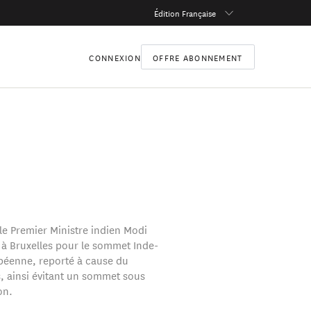
Édition Française
CONNEXION
OFFRE ABONNEMENT
 le Premier Ministre indien Modi
r à Bruxelles pour le sommet Inde-
éenne, reporté à cause du
, ainsi évitant un sommet sous
on.