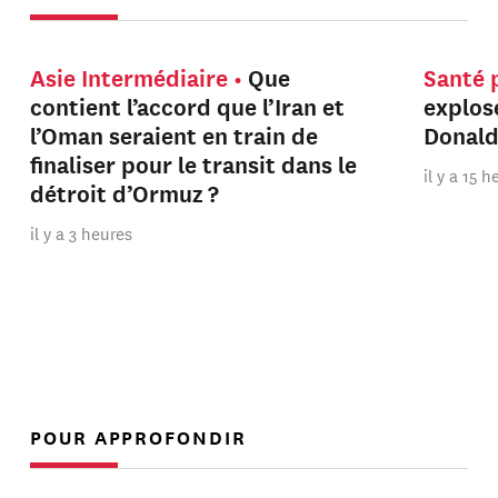
Asie Intermédiaire
Que
Santé 
contient l’accord que l’Iran et
explos
l’Oman seraient en train de
Donal
finaliser pour le transit dans le
il y a 15 
détroit d’Ormuz ?
il y a 3 heures
POUR APPROFONDIR