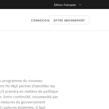
Édition Française
CONNEXION
OFFRE ABONNEMENT
du programme du nouveau
t PD-M5S permet d'identifier les
u'il prendra en matière de politique
 Entre continuité, nouveautés par
x mesures du gouvernement
 ruptures évidentes, il faut