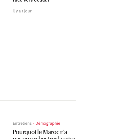
en Ukraine ?
il y a 1 jour
il y a 2 jours
Entretiens
Démographie
Pourquoi le Maroc n’a