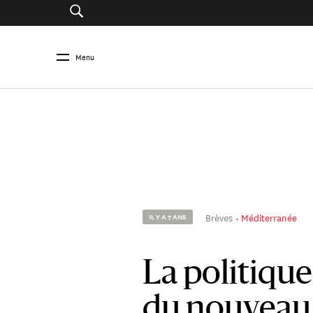
Menu
Brèves
Méditerranée
IL Y A 7 ANS
La politiq
du nouveau