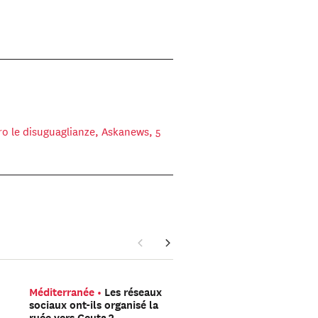
ro le disuguaglianze, Askanews, 5
Méditerranée
Les réseaux
La guerre en Ukraine au
sociaux ont-ils organisé la
le jour
Combien de so
ruée vers Ceuta ?
russes combattent vra