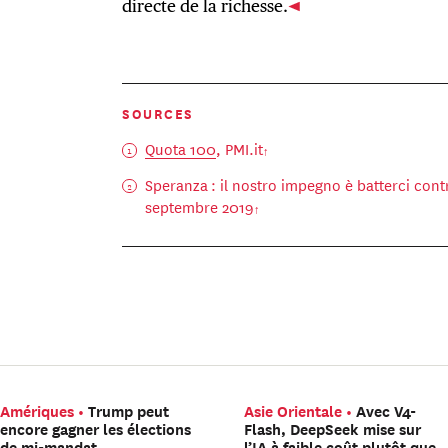
directe de la richesse.
SOURCES
Quota 100
, PMI.it
Speranza : il nostro impegno è batterci cont
septembre 2019
Amériques
Trump peut
Asie Orientale
Avec V4-
encore gagner les élections
Flash, DeepSeek mise sur
de mi-mandat
l’IA à faible coût plutôt que