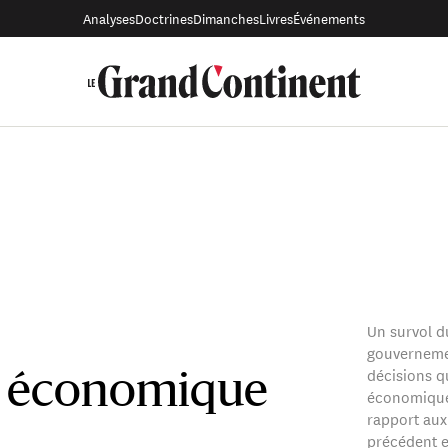
Analyses
Doctrines
Dimanches
Livres
Événements
Un survol 
gouvernemen
décisions q
ue économique
économique.
rapport au
précédent et