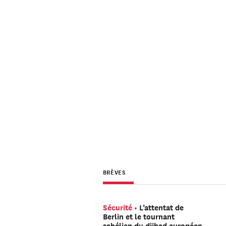
BRÈVES
Sécurité
L’attentat de
Berlin et le tournant
sahélien du djihad européen