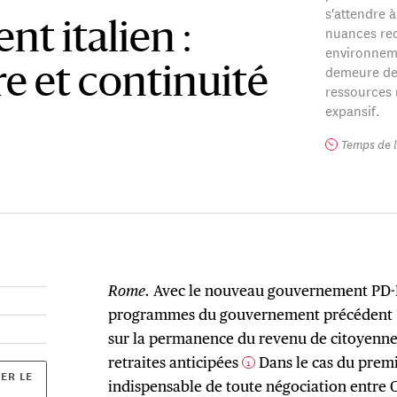
s'attendre 
t italien :
nuances red
environneme
demeure de 
e et continuité
ressources n
expansif.
Temps de l
Rome.
Avec le nouveau gouvernement PD-M5
programmes du gouvernement précédent ?
sur la permanence du revenu de citoyenne
retraites anticipées
Dans le cas du premi
1
ER LE
indispensable de toute négociation entre Co