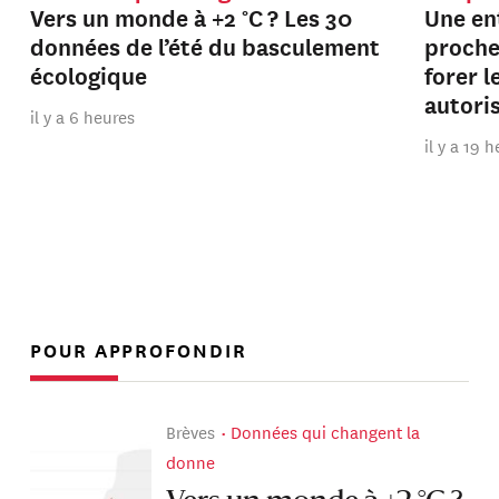
Vers un monde à +2 °C ? Les 30
Une en
données de l’été du basculement
proche
écologique
forer 
autori
il y a 6 heures
il y a 19 
POUR APPROFONDIR
Brèves
Données qui changent la
donne