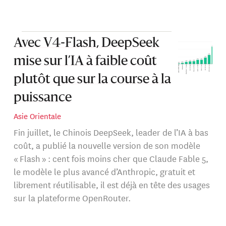
Ses recherches portent sur le passage à l’échelle de l’IA
dans le secteur financier et sur l’explicabilité des
Avec V4-Flash, DeepSeek
algorithmes d’IA ainsi que sur leur robustesse d’un point
de vue technique et de stratégie commerciale. Il
mise sur l’IA à faible coût
développe des produits pour les services financiers aux
plutôt que sur la course à la
États-Unis et en Europe.
puissance
Il a précédemment travaillé en tant qu’assistant
Asie Orientale
d’enseignement à Stanford University en Californie, en
Fin juillet, le Chinois DeepSeek, leader de l’IA à bas
tant qu’ingénieur logiciel pour Adobe, et en tant que
coût, a publié la nouvelle version de son modèle
spécialiste données pour BNP Paribas.
« Flash » : cent fois moins cher que Claude Fable 5,
le modèle le plus avancé d’Anthropic, gratuit et
librement réutilisable, il est déjà en tête des usages
sur la plateforme OpenRouter.