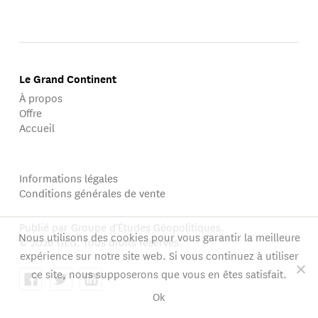
Le Grand Continent
À propos
Offre
Accueil
Informations légales
Conditions générales de vente
Publié par Groupe d'Études Géopolitiques.
Nous utilisons des cookies pour vous garantir la meilleure
© 2026 GEG. Tous droits réservés.
expérience sur notre site web. Si vous continuez à utiliser
ce site, nous supposerons que vous en êtes satisfait.
Ok