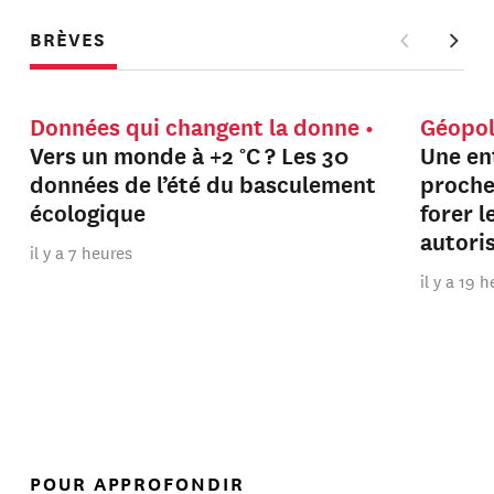
BRÈVES
Données qui changent la donne
Géopol
Vers un monde à +2 °C ? Les 30
Une en
données de l’été du basculement
proche
écologique
forer 
autori
il y a 7 heures
il y a 19 
POUR APPROFONDIR