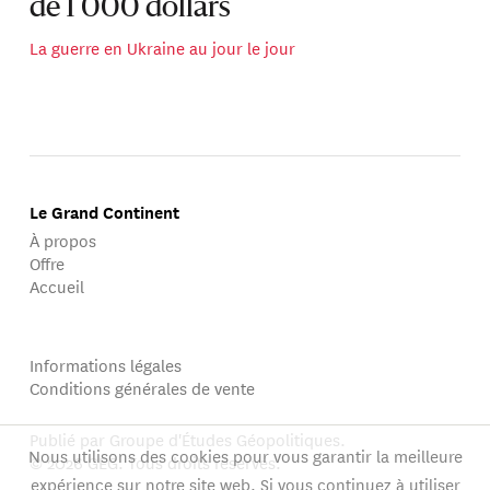
de 1 000 dollars
La guerre en Ukraine au jour le jour
Le Grand Continent
À propos
Offre
Accueil
Informations légales
Conditions générales de vente
Publié par Groupe d'Études Géopolitiques.
Nous utilisons des cookies pour vous garantir la meilleure
© 2026 GEG. Tous droits réservés.
expérience sur notre site web. Si vous continuez à utiliser