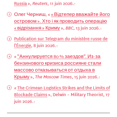
Russia
»,
Reuters
, 11 juin 2026.
Олег Черниш, «
« Відтепер вважайте його
островом ». Хто і як проводить операцію
« відрізання » Криму
»,
BBC
, 13 juin 2026.
Publication sur Telegram du ministère russe de
l’Énergie
, 8 juin 2026.
«
”Аннулируется 80 % заездов”. Из-за
бензинового кризиса россияне стали
массово отказываться от отдыха в
Крыму
»,
The Moscow Times
, 15 juin 2026.
«
The Crimean Logistics Strikes and the Limits of
Blockade Claims
», Delwin – Military Theorist, 17
juin 2026.