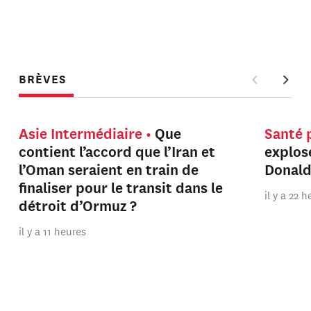
BRÈVES
Asie Intermédiaire
Que
Santé 
contient l’accord que l’Iran et
explos
l’Oman seraient en train de
Donal
finaliser pour le transit dans le
il y a 22 
détroit d’Ormuz ?
il y a 11 heures