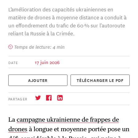
L’amélioration des capacités ukrainiennes en
matière de drones à moyenne distance a conduit à
un effondrement du trafic de 60 % sur l'autoroute
reliant la Russie à la Crimée.
Temps de lecture: 4 min
17 juin 2026
DATE
AJOUTER
TÉLÉCHARGER LE PDF
PARTAGER
La
campagne ukrainienne de frappes de
drones
à longue et moyenne portée pose un
S'abonner
→