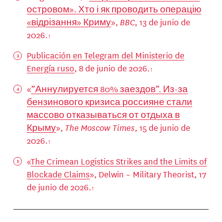
островом». Хто і як проводить операцію
«відрізання» Криму
»,
BBC
, 13 de junio de
2026.
Publicación en Telegram del Ministerio de
Energía ruso
, 8 de junio de 2026.
«
”Аннулируется 80% заездов”. Из-за
бензинового кризиса россияне стали
массово отказываться от отдыха в
Крыму
»,
The Moscow Times
, 15 de junio de
2026.
«
The Crimean Logistics Strikes and the Limits of
Blockade Claims
», Delwin – Military Theorist, 17
de junio de 2026.