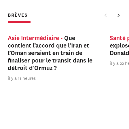
BRÈVES
Asie Intermédiaire
Que
Santé 
contient l’accord que l’Iran et
explos
l’Oman seraient en train de
Donal
finaliser pour le transit dans le
il y a 22 
détroit d’Ormuz ?
il y a 11 heures