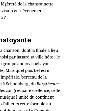
a légèreté de la chansonnette
rovision en « événement
ra ?
chatoyante
 chanson, dont la finale a lieu
oisi par hasard sa ville hôte : le
au groupe audiovisuel ayant
e. Mais quel plus bel écrin
 impériale, berceau de la
n à Schoenberg, du
Burgtheater
des congrès par excellence, celle
 musique l’unité du continent
 d’ailleurs cette formule au
aint-Empire : « Le Congrès