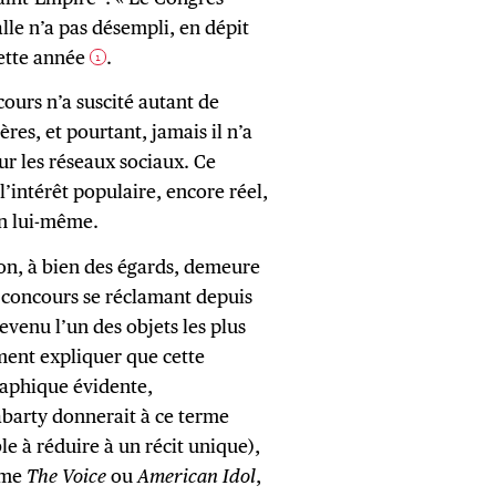
lle n’a pas désempli, en dépit
ette année
.
1
cours n’a suscité autant de
res, et pourtant, jamais il n’a
ur les réseaux sociaux. Ce
l’intérêt populaire, encore réel,
en lui-même.
sion, à bien des égards, demeure
oncours se réclamant depuis
devenu l’un des objets les plus
ment expliquer que cette
raphique évidente,
abarty donnerait à ce terme
le à réduire à un récit unique),
omme
The Voice
ou
American Idol
,