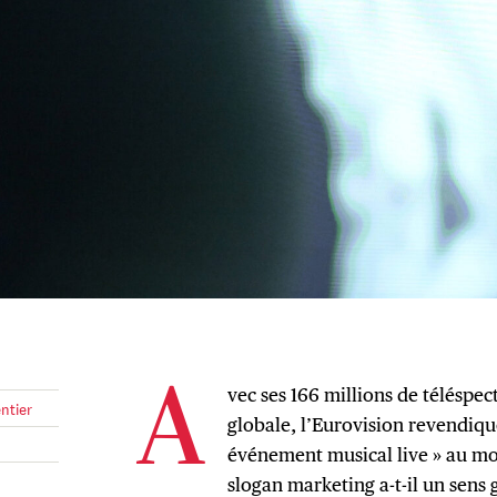
vec ses 166 millions de téléspec
A
ntier
globale, l’Eurovision revendique
événement musical live » au mo
slogan marketing a-t-il un sens g