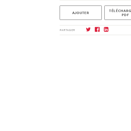
TÉLÉCHARG
AJOUTER
PDF
PARTAGER
S'abonner
→