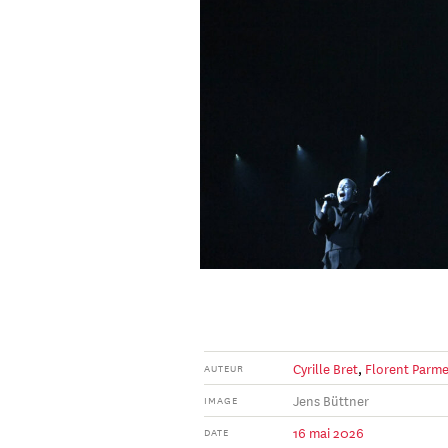
Cyrille Bret
,
Florent Parme
AUTEUR
Jens Büttner
IMAGE
16 mai 2026
DATE