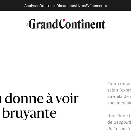
Analyses
Doctrines
Dimanches
Livres
Événements
Pour compre
selon l’expre
au-delà de
n donne à voir
spectaculai
us bruyante
Une étude f
de
Géopolit
de la const