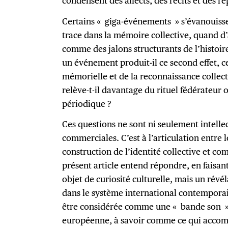
condensent des affects, des récits et des r
Certains « giga-événements » s’évanouissen
trace dans la mémoire collective, quand d
comme des jalons structurants de l’histoir
un événement produit-il ce second effet, c
mémorielle et de la reconnaissance collecti
relève-t-il davantage du rituel fédérateur
périodique ?
Ces questions ne sont ni seulement intelle
commerciales. C’est à l’articulation entre 
construction de l’identité collective et co
présent article entend répondre, en faisan
objet de curiosité culturelle, mais un rév
dans le système international contemporain.
être considérée comme une « bande son » 
européenne, à savoir comme ce qui accom