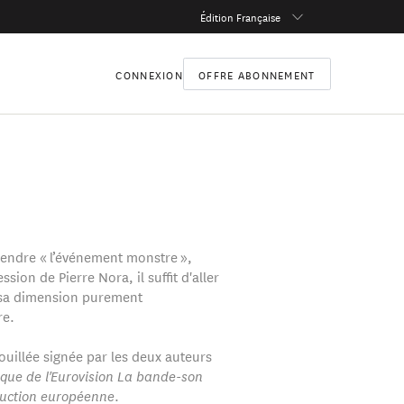
Édition Française
CONNEXION
OFFRE ABONNEMENT
ndre « l’événement monstre »,
ssion de Pierre Nora, il suffit d'aller
 sa dimension purement
re.
ouillée signée par les deux auteurs
ique de l'Eurovision La bande-son
ruction européenne
.