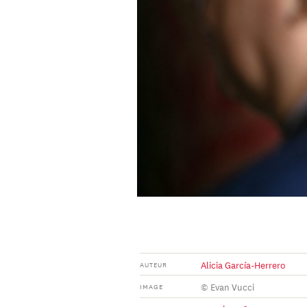
Alicia García-Herrero
AUTEUR
© Evan Vucci
IMAGE