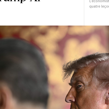
L’économiste
quatre leço