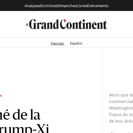
Analyses
Doctrines
Dimanches
Livres
Événements
Français
Español
Alors que le
re
commerciale
Washington 
é de la
l’issue du v
de leur éch
Trump-Xi