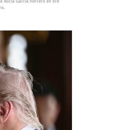
 Alicia García Herrero en tire
ns.