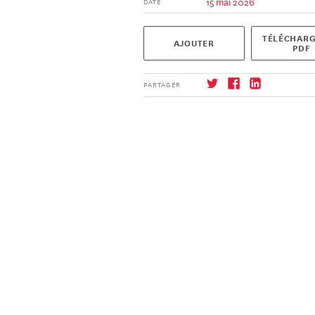
15 mai 2026
DATE
TÉLÉCHARG
AJOUTER
PDF
PARTAGER
S'abonner
→