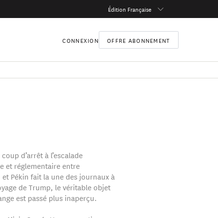
Édition Française
CONNEXION
OFFRE ABONNEMENT
 coup d’arrêt à l’escalade
 et réglementaire entre
et Pékin fait la une des journaux à
oyage de Trump, le véritable objet
ange est passé plus inaperçu.