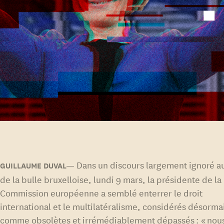
Dans un discours largement ignoré a
de la bulle bruxelloise, lundi 9 mars, la présidente de la
Commission européenne a semblé enterrer le droit
international et le multilatéralisme, considérés désorma
comme obsolètes et irrémédiablement dépassés : « nou