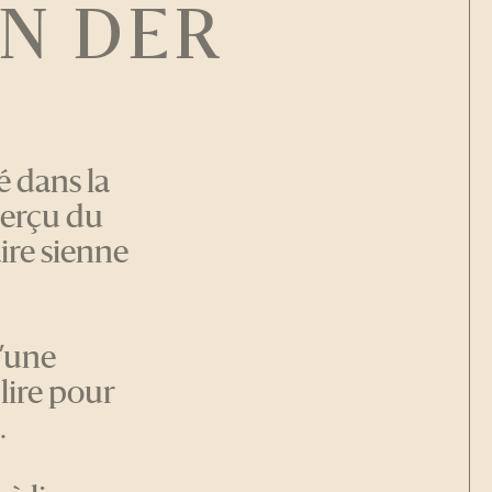
ON DER
 dans la
perçu du
ire sienne
d’une
 lire pour
.