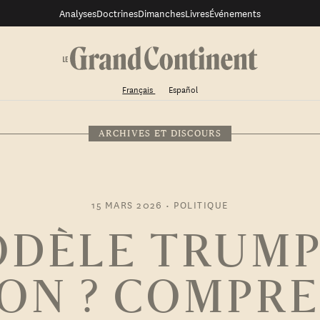
Analyses
Doctrines
Dimanches
Livres
Événements
Français
Español
ARCHIVES ET DISCOURS
15 MARS 2026
•
POLITIQUE
ODÈLE TRUMP
ION ? COMPR