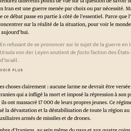
endrez différents points de vue sur la question de savoir si
en Iran est une guerre menée par choix ou par nécessité. Ma
e ce débat passe en partie à côté de l’essentiel. Parce que 
concentrer sur la réalité de la situation, pour voir le monde
t aujourd’hui.
En refusant de se prononcer sur le sujet de la guerre en I
Ursula von der Leyen soutient
de facto
l’action des États
d’Israël.
VOIR PLUS
les choses clairement : aucune larme ne devrait être versée
ranien qui a infligé la mort et imposé la répression à son 
: ils ont massacré 17 000 de leurs propres jeunes. Ce régim
é la dévastation et la déstabilisation de toute la région a
uxiliaires armés de missiles et de drones.
bre d’Iraniens, au sein même du pays et aux quatre coins