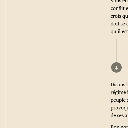
Vous ent
conflit 
crois qu
doit se 
qu’il es
↓
Disons 
régime i
peuple 
provoqu
de ses a
Bon nom