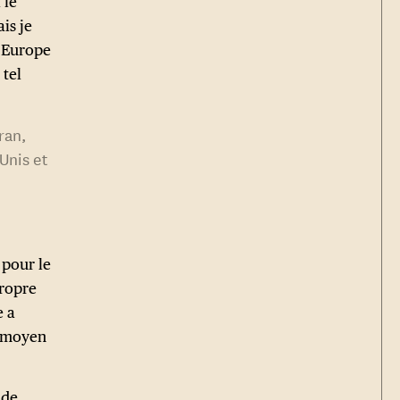
 le
is je
l’Europe
 tel
ran,
-Unis et
 pour le
propre
e a
u moyen
 de