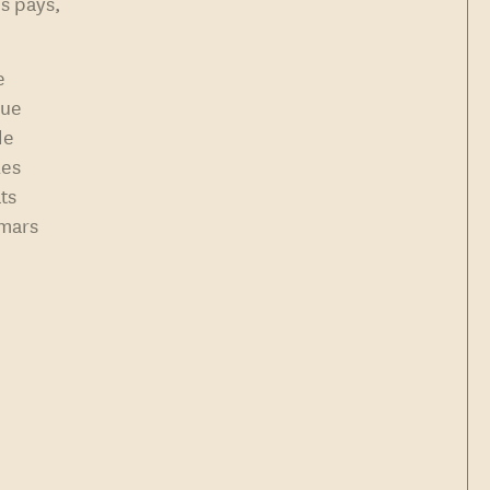
ns pays,
e
que
de
les
ts
 mars