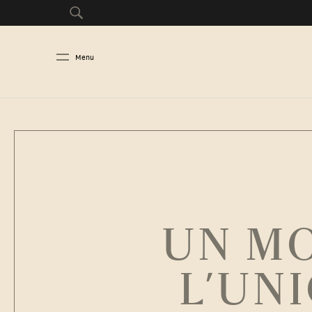
Menu
UN M
L’UN