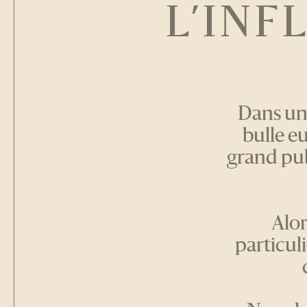
L’INF
Dans un
bulle e
grand pub
Alor
particuli