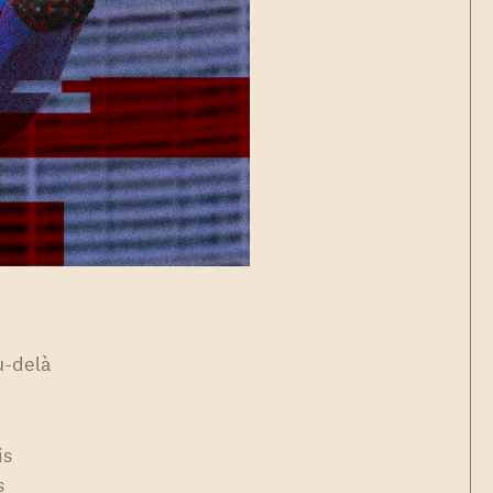
u-delà
is
s