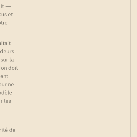
uit —
sus et
otre
itait
adeurs
sur la
ion doit
vent
our ne
modèle
r les
rité de