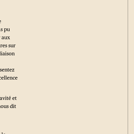
e
as pu
r aux
res sur
liaison
ésentez
cellence
avité et
nous dit