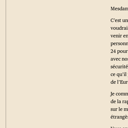
Mesdame
C’est un
voudrai
venir e
personn
24 pour
avec nos
sécurit
ce qu’il
de l’Eu
Je comm
de la ra
sur le m
étrangè