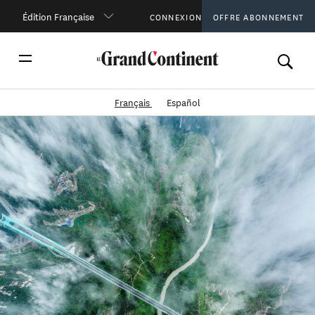
Édition Française
CONNEXION
OFFRE ABONNEMENT
Français
Español