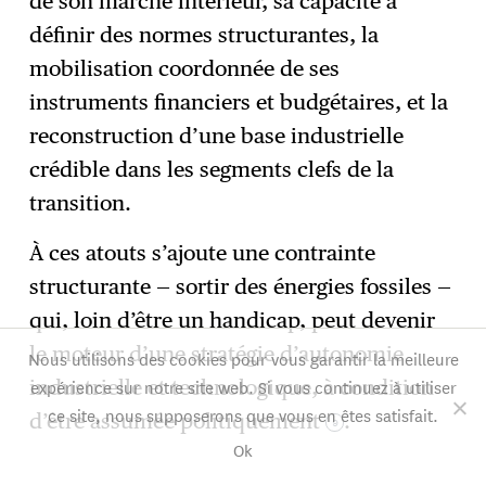
de son marché intérieur, sa capacité à
définir des normes structurantes, la
mobilisation coordonnée de ses
instruments financiers et budgétaires, et la
reconstruction d’une base industrielle
crédible dans les segments clefs de la
transition.
À ces atouts s’ajoute une contrainte
structurante — sortir des énergies fossiles —
qui, loin d’être un handicap, peut devenir
le moteur d’une stratégie d’autonomie
Nous utilisons des cookies pour vous garantir la meilleure
expérience sur notre site web. Si vous continuez à utiliser
industrielle et technologique, à condition
ce site, nous supposerons que vous en êtes satisfait.
d’être assumée politiquement
.
9
Ok