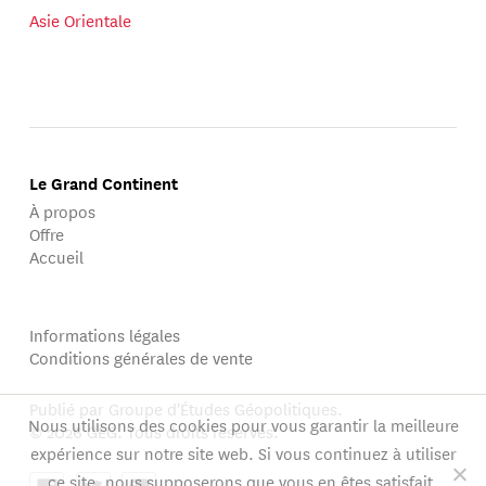
Asie Orientale
Le Grand Continent
À propos
Offre
Accueil
Informations légales
Conditions générales de vente
Publié par Groupe d'Études Géopolitiques.
Nous utilisons des cookies pour vous garantir la meilleure
© 2026 GEG. Tous droits réservés.
expérience sur notre site web. Si vous continuez à utiliser
ce site, nous supposerons que vous en êtes satisfait.