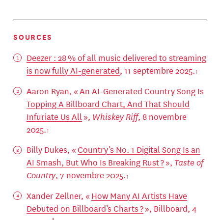
SOURCES
Deezer : 28 % of all music delivered to streaming
is now fully AI-generated
, 11 septembre 2025.
Aaron Ryan, «
An AI-Generated Country Song Is
Topping A Billboard Chart, And That Should
Infuriate Us All
»,
Whiskey Riff
, 8 novembre
2025.
Billy Dukes, «
Country’s No. 1 Digital Song Is an
AI Smash, But Who Is Breaking Rust ?
»,
Taste of
Country
, 7 novembre 2025.
Xander Zellner, «
How Many AI Artists Have
Debuted on Billboard’s Charts ?
», Billboard, 4