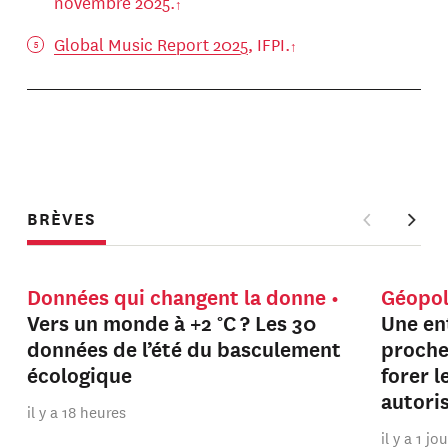
novembre 2025.
Global Music Report 2025
, IFPI.
BRÈVES
Données qui changent la donne
Géopol
Vers un monde à +2 °C ? Les 30
Une en
données de l’été du basculement
proche
écologique
forer 
autori
il y a 18 heures
il y a 1 jo