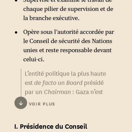
chaque pilier de supervision et de
la branche exécutive.
Opère sous l’autorité accordée par
le Conseil de sécurité des Nations
unies et reste responsable devant
celui-ci.
L’entité politique la plus haute
est
de facto
un
Board
présidé
par un
Chairman
: Gaza n’est
pas conçue comme un
↓
VOIR PLUS
territoire souverain ayant
vocation à être administré
I. Présidence du Conseil
pour une population mais