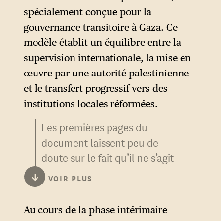
spécialement conçue pour la
gouvernance transitoire à Gaza. Ce
modèle établit un équilibre entre la
supervision internationale, la mise en
œuvre par une autorité palestinienne
et le transfert progressif vers des
institutions locales réformées.
Les premières pages du
document laissent peu de
doute sur le fait qu’il ne s’agit
pas d’une proposition de
↓
VOIR PLUS
transition politique mais bien
d’un projet entrepreneurial.
Au cours de la phase intérimaire
En effet, là où la majorité des