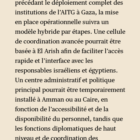
précédant le déploiement complet des
constitutions contemporaines
institutions de l’AITG à Gaza, la mise
reposent — au moins sur le
en place opérationnelle suivra un
plan formel — sur la
modèle hybride par étapes. Une cellule
séparation des pouvoirs,
de coordination avancée pourrait être
celle-ci n’est ici pas évoquée.
basée à El Arish afin de faciliter l’accès
Si des structures judiciaires
rapide et l’interface avec les
avec un rôle limité sont
responsables israéliens et égyptiens.
prévues, le plan Blair prévoit
Un centre administratif et politique
essentiellement un rôle
principal pourrait être temporairement
exécutif, décorrélé d’une
installé à Amman ou au Caire, en
perspective législative.
fonction de l’accessibilité et de la
D’emblée, la zone administrée
disponibilité du personnel, tandis que
de manière transitoire est
les fonctions diplomatiques de haut
placée hors de tout cadre
niveau et de coordination des