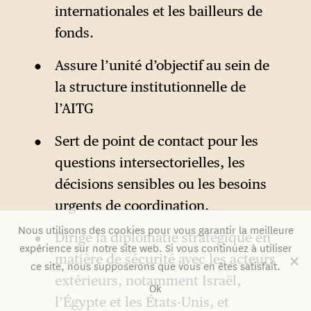
internationales et les bailleurs de
fonds.
Assure l’unité d’objectif au sein de
la structure institutionnelle de
l’AITG
Sert de point de contact pour les
questions intersectorielles, les
décisions sensibles ou les besoins
urgents de coordination.
Nous utilisons des cookies pour vous garantir la meilleure
Dirige la diplomatie stratégique en
expérience sur notre site web. Si vous continuez à utiliser
matière de sécurité avec les acteurs
ce site, nous supposerons que vous en êtes satisfait.
extérieurs, notamment Israël,
Ok
l’Égypte et les États-Unis, et