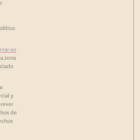
e
olítico
onarias
na zona
aciado
a
cial y
prever
chos de
echos