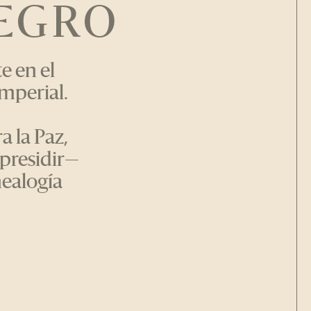
TEGRO
e en el
mperial.
a la Paz,
 presidir—
nealogía