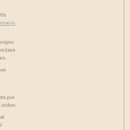
tis
ionario
.
 propio
enclave
es.
que
to por
r orden.
al
í