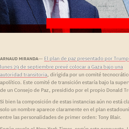
El plan de paz presentado por Trump
lunes 29 de septiembre prevé colocar a Gaza bajo una
autoridad transitoria
, dirigida por un comité tecnocrátic
apolítico. Este comité de transición estaría bajo la super
de un Consejo de Paz, presidido por el propio Donald T
Si bien la composición de estas instancias aún no está cl
solo un nombre aparece claramente en el plan estadou
entre las personalidades de primer orden: Tony Blair.
Según revela el
New York Times
, según esta propuesta,