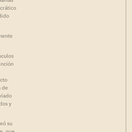
crático
dido
lmente
nculos
ención
icto
s de
viado
dos y
reó su
ge, que