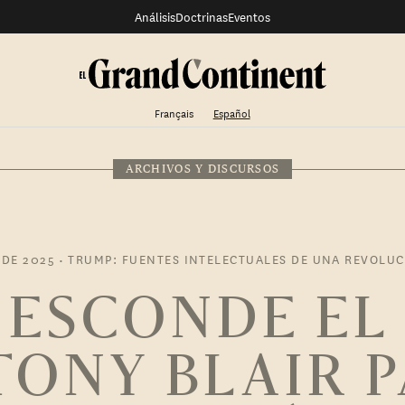
Análisis
Doctrinas
Eventos
Français
Español
ARCHIVOS Y DISCURSOS
 DE 2025
•
TRUMP: FUENTES INTELECTUALES DE UNA REVOLU
 ESCONDE EL
TONY BLAIR 