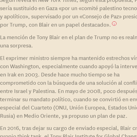
sería sustituido en Gaza «por un «comité palestino tecno
y apolítico», supervisado por un «Consejo de Paz» presi
por Trump, con Blair en un papel destacado».
1
La mención de Tony Blair en el plan de Trump no es rea
una sorpresa.
El exprimer ministro siempre ha mantenido estrechos ví
con Washington, especialmente cuando apoyó la interv
en Irak en 2003. Desde hace mucho tiempo se ha
comprometido con la búsqueda de una solución al confl
entre Israel y Palestina. En mayo de 2008, poco despué
terminar su mandato político, cuando se convirtió en en
especial del Cuarteto (ONU, Unión Europea, Estados Uni
Rusia) en Medio Oriente, ya propuso un plan de paz.
En 2016, tras dejar su cargo de enviado especial, Blair c
propio think tank, el Tony Blair Institute for Global Chan