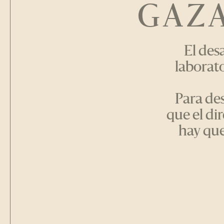
GAZA
El des
laborat
Para des
que el di
hay que