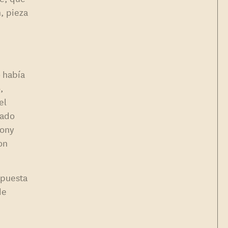
n, pieza
o había
,
el
sado
Tony
con
opuesta
de