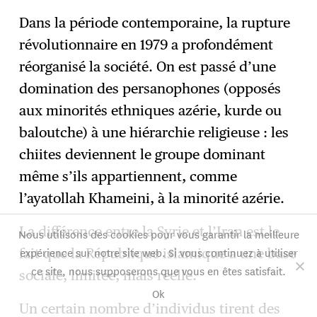
Dans la période contemporaine, la rupture
révolutionnaire en 1979 a profondément
réorganisé la société. On est passé d’une
domination des persanophones (opposés
aux minorités ethniques azérie, kurde ou
baloutche) à une hiérarchie religieuse : les
chiites deviennent le groupe dominant
même s’ils appartiennent, comme
l’ayatollah Khameini, à la minorité azérie.
La différence entre la Syrie et l’Iran est le
Nous utilisons des cookies pour vous garantir la meilleure
expérience sur notre site web. Si vous continuez à utiliser
fait que la République islamique a une base
ce site, nous supposerons que vous en êtes satisfait.
sociale, limitée, mais réelle.
Ok
Un certain nombre d’individus tirent des