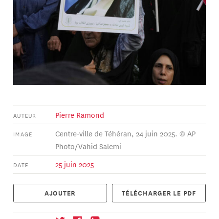
Pierre Ramond
AUTEUR
Centre-ville de Téhéran, 24 juin 2025. © AP
IMAGE
Photo/Vahid Salemi
25 juin 2025
DATE
AJOUTER
TÉLÉCHARGER LE PDF