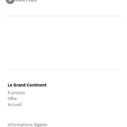
Révolution afghane, des communistes aux tâlebân
(2000), Revolution Unending : Afghanistan, 1979 to the
Present (2005), La Turquie conteste (2005), Le
Reniement démocratique (2019), Le gouvernement
transnational de l’Afghanistan (2021) et Le plus grand
des maux. Sociologie des guerres civiles (2025).
Le Grand Continent
À propos
Offre
Accueil
Informations légales