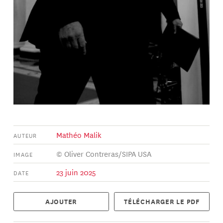
Mathéo Malik
AUTEUR
© Oliver Contreras/SIPA USA
IMAGE
23 juin 2025
DATE
AJOUTER
TÉLÉCHARGER LE PDF