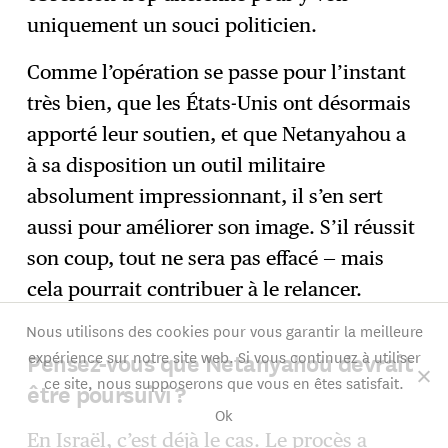
uniquement un souci politicien.
Comme l’opération se passe pour l’instant
très bien, que les États-Unis ont désormais
apporté leur soutien, et que Netanyahou a
à sa disposition un outil militaire
absolument impressionnant, il s’en sert
aussi pour améliorer son image. S’il réussit
son coup, tout ne sera pas effacé — mais
cela pourrait contribuer à le relancer.
Nous utilisons des cookies pour vous garantir la meilleure
expérience sur notre site web. Si vous continuez à utiliser
Pensez-vous que Netanyahou devrait
ce site, nous supposerons que vous en êtes satisfait.
être poursuivi ?
Ok
En Israël, c’est déjà le cas. Le procès a