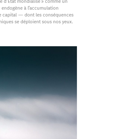
me d’État mondialisé » comme un
endogène à l’accumulation
 capital — dont les conséquences
ques se déploient sous nos yeux.