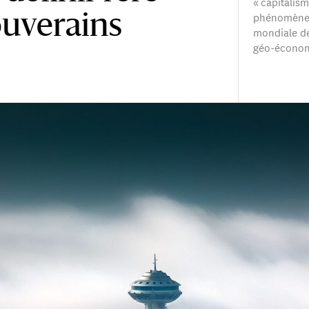
« capitalis
phénomène 
ouverains
mondiale de
géo-économi