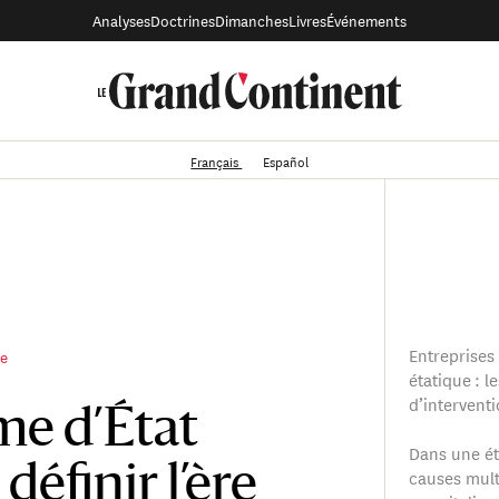
Analyses
Doctrines
Dimanches
Livres
Événements
Français
Español
Entreprises 
re
étatique : l
d’intervent
me d’État
Dans une étu
définir l’ère
causes mult