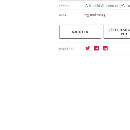
© Khalid Alhammadi/Cate
IMAGE
23 mai 2025
DATE
TÉLÉCHARG
AJOUTER
PDF
PARTAGER
S'abonner
→