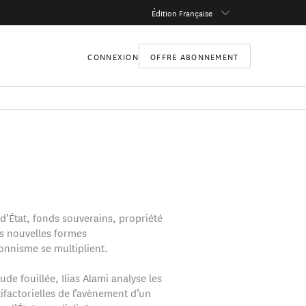
Édition Française
CONNEXION
OFFRE ABONNEMENT
d’État, fonds souverains, propriété
es nouvelles formes
ionnisme se multiplient.
de fouillée, Ilias Alami analyse les
ifactorielles de l’avènement d’un