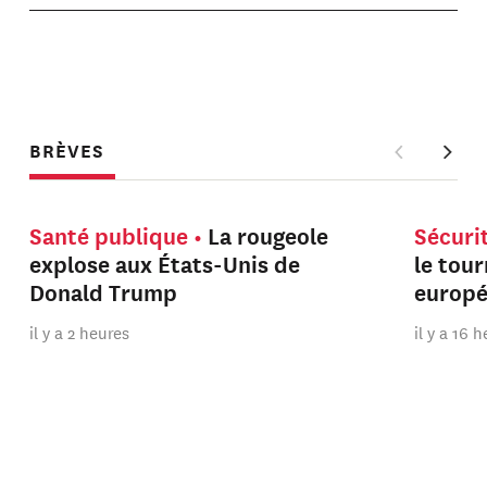
BRÈVES
Santé publique
La rougeole
Sécuri
explose aux États-Unis de
le tou
Donald Trump
europ
il y a 2 heures
il y a 16 