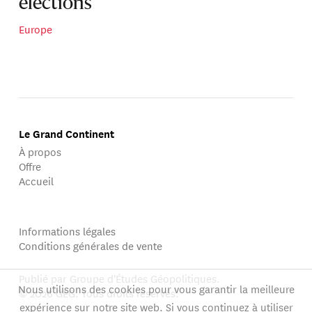
élections
Europe
Le Grand Continent
À propos
Offre
Accueil
Informations légales
Conditions générales de vente
Publié par Groupe d'Études Géopolitiques.
Nous utilisons des cookies pour vous garantir la meilleure
© 2026 GEG. Tous droits réservés.
expérience sur notre site web. Si vous continuez à utiliser