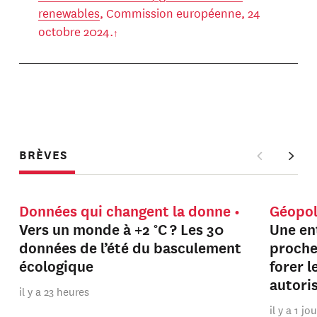
renewables
, Commission européenne, 24
octobre 2024.
BRÈVES
Données qui changent la donne
Géopol
Vers un monde à +2 °C ? Les 30
Une en
données de l’été du basculement
proche
écologique
forer 
autori
il y a 23 heures
il y a 1 jo