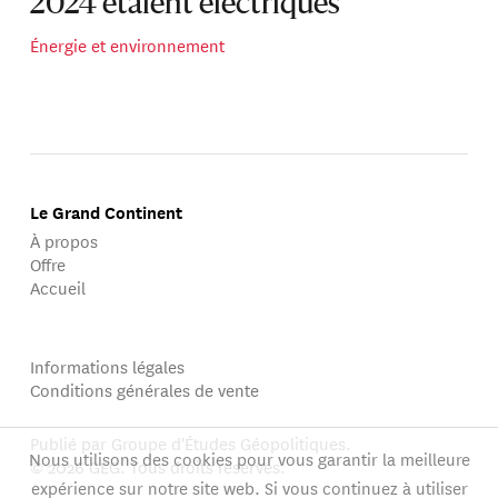
2024 étaient électriques
Énergie et environnement
Le Grand Continent
À propos
Offre
Accueil
Informations légales
Conditions générales de vente
Publié par Groupe d'Études Géopolitiques.
Nous utilisons des cookies pour vous garantir la meilleure
© 2026 GEG. Tous droits réservés.
expérience sur notre site web. Si vous continuez à utiliser