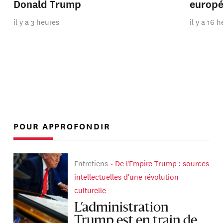
Donald Trump
europ
il y a 3 heures
il y a 16 
POUR APPROFONDIR
Entretiens
De l'Empire Trump : sources
intellectuelles d'une révolution
culturelle
L’administration
Trump est en train de