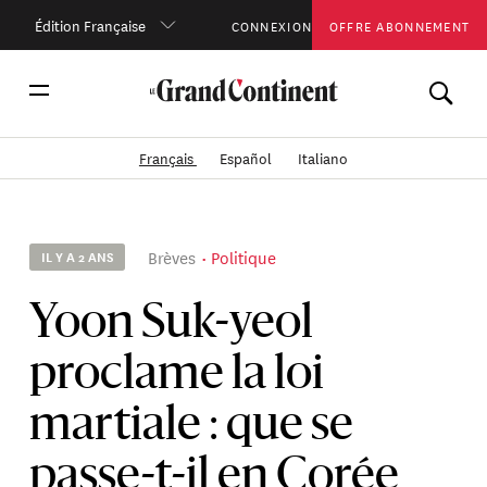
Édition Française
CONNEXION
OFFRE ABONNEMENT
Français
Español
Italiano
Brèves
Politique
IL Y A 2 ANS
Yoon Suk-yeol
proclame la loi
martiale : que se
passe-t-il en Corée