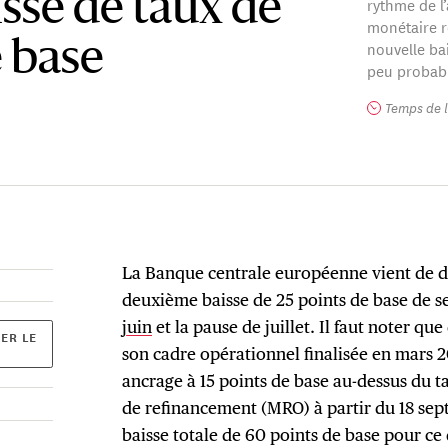
sse de taux de
rythme de l
monétaire re
nouvelle ba
e base
peu probab
Temps de l
La Banque centrale européenne vient de d
deuxième baisse de 25 points de base de se
juin
et la pause de juillet. Il faut noter que
ER LE
son cadre opérationnel finalisée en mars 
ancrage à 15 points de base au-dessus du t
de refinancement (MRO) à partir du 18 sept
baisse totale de 60 points de base pour ce