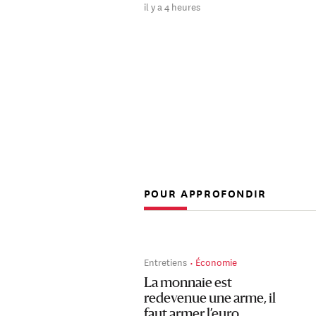
il y a 4 heures
POUR APPROFONDIR
Entretiens
Économie
La monnaie est
redevenue une arme, il
faut armer l’euro