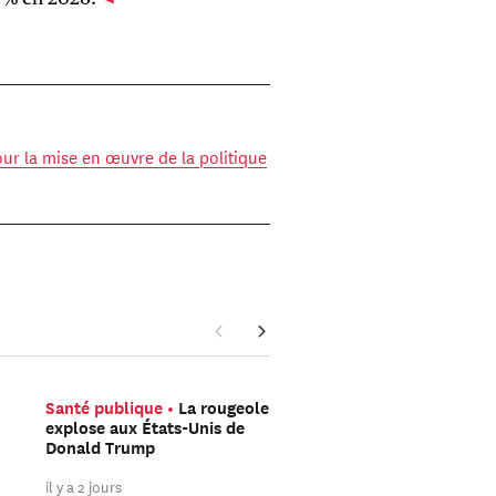
ur la mise en œuvre de la politique
Santé publique
La rougeole
Sécurité
L’attentat de
explose aux États-Unis de
Berlin et le tournant
Donald Trump
sahélien du djihad eur
il y a 2 jours
il y a 3 jours