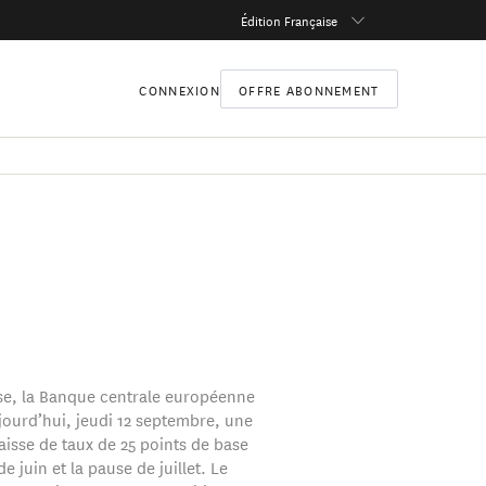
Édition Française
CONNEXION
OFFRE ABONNEMENT
se, la Banque centrale européenne
ujourd’hui, jeudi 12 septembre, une
isse de taux de 25 points de base
de juin et la pause de juillet. Le