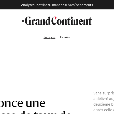
Analyses
Doctrines
Dimanches
Livres
Événements
Français
Español
Sans surpri
a délivré a
once une
deuxième ba
après celle 