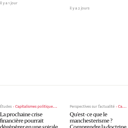
il y a 1 jour
il y a 2 jours
Études
Capitalismes politiques en guerre
Perspectives sur l’actualité
Capitalismes politiques en guerre
La prochaine crise
Qu’est-ce que le
financière pourrait
manchesterisme ?
dégénérer en une spirale
Comprendre la doctrine