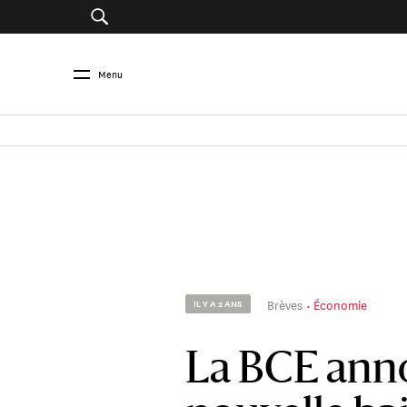
Menu
Brèves
Économie
IL Y A 2 ANS
La BCE ann