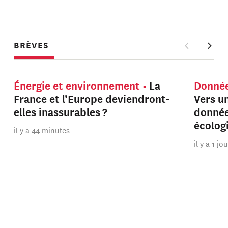
BRÈVES
Énergie et environnement
La
Donnée
France et l’Europe deviendront-
Vers u
elles inassurables ?
donnée
écolog
il y a 44 minutes
il y a 1 jo