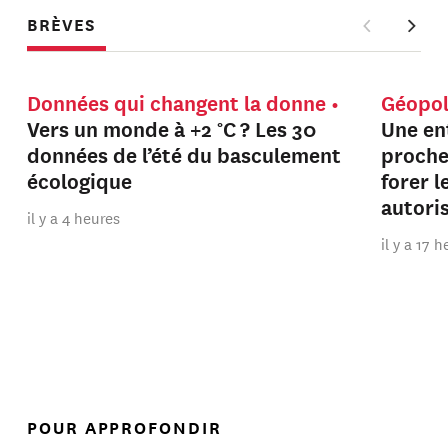
BRÈVES
Données qui changent la donne
Géopol
Vers un monde à +2 °C ? Les 30
Une en
données de l’été du basculement
proche
écologique
forer 
autori
il y a 4 heures
il y a 17 
POUR APPROFONDIR