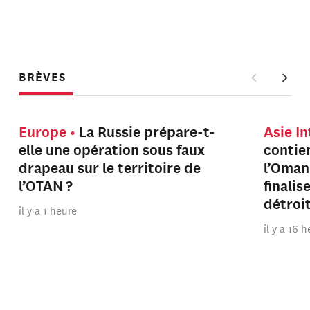
BRÈVES
Europe
La Russie prépare-t-
Asie I
elle une opération sous faux
contien
drapeau sur le territoire de
l’Oman
l’OTAN ?
finalis
détroi
il y a 1 heure
il y a 16 