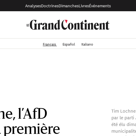
Analyses
Doctrines
Dimanches
Livres
Événements
Français
Español
Italiano
Tim Lochne
e, l’AfD
par le parti
été élu dim
 première
municipalit