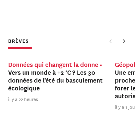
BRÈVES
Données qui changent la donne
Géopol
Vers un monde à +2 °C ? Les 30
Une en
données de l’été du basculement
proche
écologique
forer 
autori
il y a 22 heures
il y a 1 jo