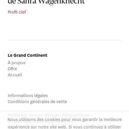
de Sahra Wagenknecht
Profil clef
Le Grand Continent
À propos
Offre
Accueil
Informations légales
Conditions générales de vente
Publié par Groupe d'Études Géopolitiques.
Nous utilisons des cookies pour vous garantir la meilleure
© 2026 GEG. Tous droits réservés.
expérience sur notre site web. Si vous continuez à utiliser