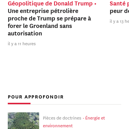
Géopolitique de Donald Trump
Santé 
Une entreprise pétrolière
peur de
proche de Trump se prépare à
il y a 13 
forer le Groenland sans
autorisation
il y a 11 heures
POUR APPROFONDIR
Pièces de doctrines
Énergie et
environnement