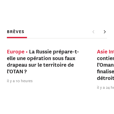
BRÈVES
Europe
La Russie prépare-t-
Asie I
elle une opération sous faux
contien
drapeau sur le territoire de
l’Oman
l’OTAN ?
finalis
détroi
il y a 10 heures
il y a 24 