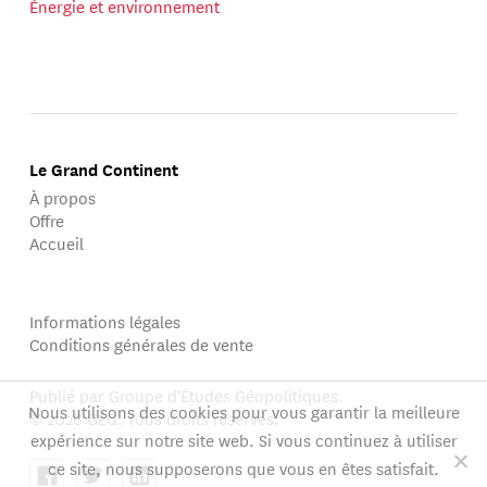
Énergie et environnement
Le Grand Continent
À propos
Offre
Accueil
Informations légales
Conditions générales de vente
Publié par Groupe d'Études Géopolitiques.
Nous utilisons des cookies pour vous garantir la meilleure
© 2026 GEG. Tous droits réservés.
expérience sur notre site web. Si vous continuez à utiliser
ce site, nous supposerons que vous en êtes satisfait.