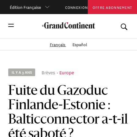
Édition Française
CONNEXION
OFFRE ABONNEMENT
Français
Español
Brèves
Europe
IL Y A 3 ANS
Fuite du Gazoduc
Finlande-Estonie :
Balticconnector a-t-il
été saboté ?