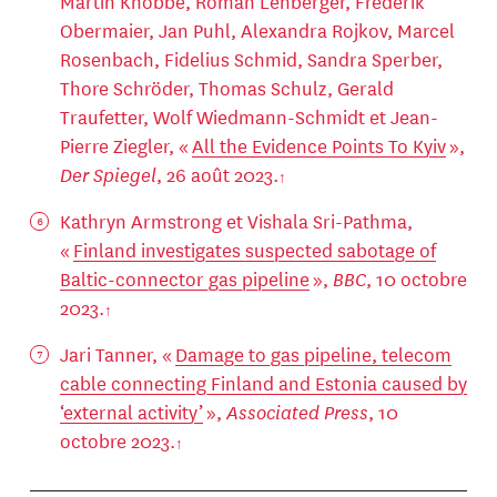
Martin Knobbe, Roman Lehberger, Frederik
Obermaier, Jan Puhl, Alexandra Rojkov, Marcel
Rosenbach, Fidelius Schmid, Sandra Sperber,
Thore Schröder, Thomas Schulz, Gerald
Traufetter, Wolf Wiedmann-Schmidt et Jean-
Pierre Ziegler, «
All the Evidence Points To Kyiv
»,
Der Spiegel
, 26 août 2023.
Kathryn Armstrong et Vishala Sri-Pathma,
«
Finland investigates suspected sabotage of
Baltic-connector gas pipeline
»,
BBC
, 10 octobre
2023.
Jari Tanner, «
Damage to gas pipeline, telecom
cable connecting Finland and Estonia caused by
‘external activity’
»,
Associated Press
, 10
octobre 2023.