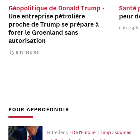
Géopolitique de Donald Trump
Santé 
Une entreprise pétrolière
peur de
proche de Trump se prépare à
il y a 14 
forer le Groenland sans
autorisation
il y a 11 heures
POUR APPROFONDIR
Entretiens
De l'Empire Trump : sources