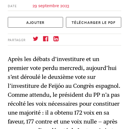
29 septembre 2023
DATE
AJOUTER
TÉLÉCHARGER LE PDF
PARTAGER
Après les débats d’investiture et un
premier vote perdu mercredi, aujourd’hui
S'abonner
→
s’est déroulé le deuxième vote sur
l’investiture de Feijóo au Congrès espagnol.
Comme attendu, le président du PP n’a pas
récolté les voix nécessaires pour constituer
une majorité : il a obtenu 172 voix en sa
faveur, 177 contre et une voix nulle — après