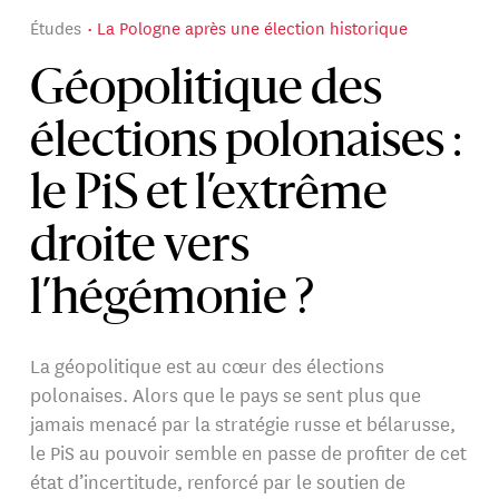
Études
La Pologne après une élection historique
Géopolitique des
élections polonaises :
le PiS et l’extrême
droite vers
l’hégémonie ?
La géopolitique est au cœur des élections
polonaises. Alors que le pays se sent plus que
jamais menacé par la stratégie russe et bélarusse,
le PiS au pouvoir semble en passe de profiter de cet
état d’incertitude, renforcé par le soutien de