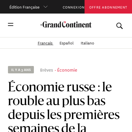
Édition Française
CONNEXION
OFFRE ABONNEMENT
Français
Español
Italiano
Brèves
Économie
IL Y A 3 ANS
Économie russe : le
rouble au plus bas
depuis les premières
semaines de la