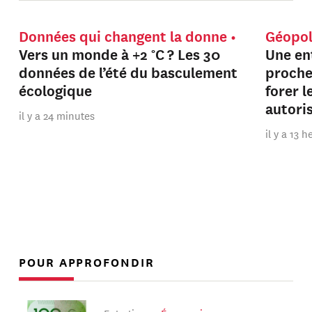
Données qui changent la donne
Géopol
Vers un monde à +2 °C ? Les 30
Une en
données de l’été du basculement
proche
écologique
forer 
autori
il y a 24 minutes
il y a 13 
POUR APPROFONDIR