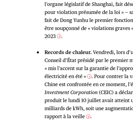
l’organe législatif de Shanghai, fait dé
pour violation présumée de la loi » — s
fait de Dong Yunhu le premier fonction
être soupçonné de « violations graves »
2023
.
3
Records de chaleur.
Vendredi, lors d’
Conseil d’État présidé par le premier m
« mis l’accent sur la garantie de l’app
électricité en été »
. Pour contrer la 
4
Chine est confrontée en ce moment, l’
Investment Corporation
(CEIC) a déclar
produit le lundi 10 juillet avait attein
milliards de kWh, soit une augmentati
rapport à la veille
.
5