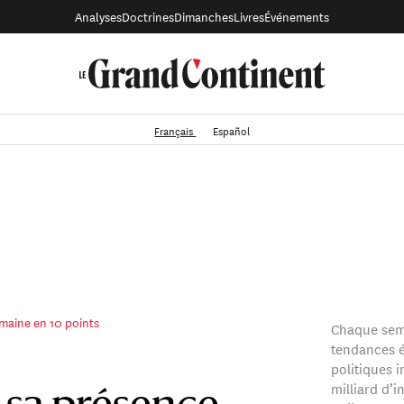
Analyses
Doctrines
Dimanches
Livres
Événements
Français
Español
emaine en 10 points
Chaque sem
tendances é
politiques i
milliard d’i