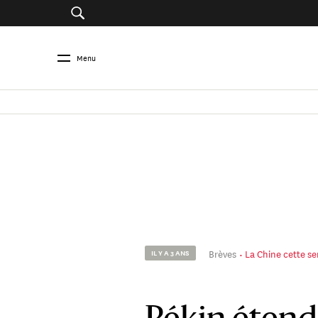
Menu
Brèves
La Chine cette s
IL Y A 3 ANS