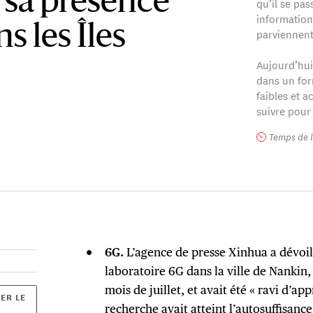
 sa présence
qu’il se pas
information
s les Îles
parviennent
Aujourd’hui
dans un for
faibles et a
suivre pour
Temps de l
6G.
L’agence de presse Xinhua a dévoilé
laboratoire 6G dans la ville de Nankin
mois de juillet, et avait été « ravi d’a
ER LE
recherche avait atteint l’autosuffisanc