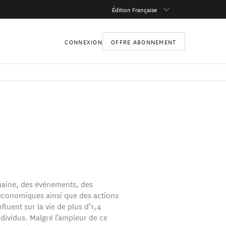
Édition Française
CONNEXION
OFFRE ABONNEMENT
aine, des événements, des
conomiques ainsi que des actions
nfluent sur la vie de plus d’1,4
ndividus. Malgré l’ampleur de ce