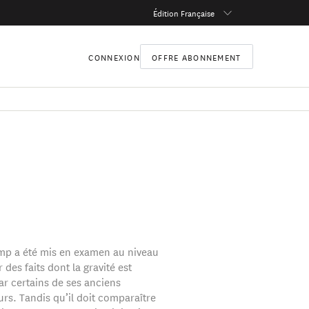
Édition Française
CONNEXION
OFFRE ABONNEMENT
p a été mis en examen au niveau
 des faits dont la gravité est
r certains de ses anciens
urs. Tandis qu’il doit comparaître