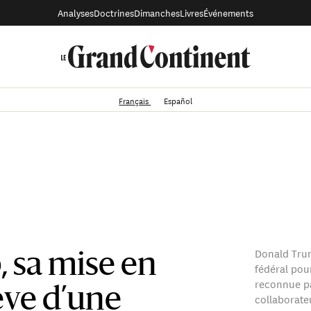
Analyses
Doctrines
Dimanches
Livres
Événements
Français
Español
Donald Trum
 sa mise en
fédéral pour
reconnue pa
ve d’une
collaborate