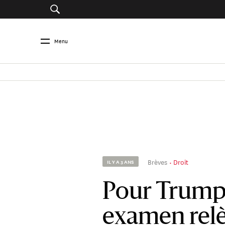
Menu
Brèves
Droit
IL Y A 3 ANS
Pour Trump,
examen relè