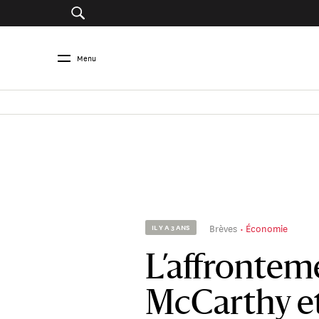
Menu
Brèves
Économie
IL Y A 3 ANS
L’affrontem
McCarthy et