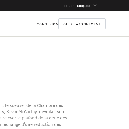
Édition Française
CONNEXION
OFFRE ABONNEMENT
il, le
speaker
de la Chambre des
ts, Kevin McCarthy, dévoilait son
à relever le plafond de la dette des
en échange d’une réduction des