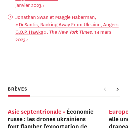
janvier 2023.
Jonathan Swan et Maggie Haberman,
«
DeSantis, Backing Away From Ukraine, Angers
G.O.P. Hawks
»,
The New York Times
, 14 mars
2023.
BRÈVES
Asie septentrionale
Économie
Europ
russe : les drones ukrainiens
elle u
font flamber l’exportation de
drapeau