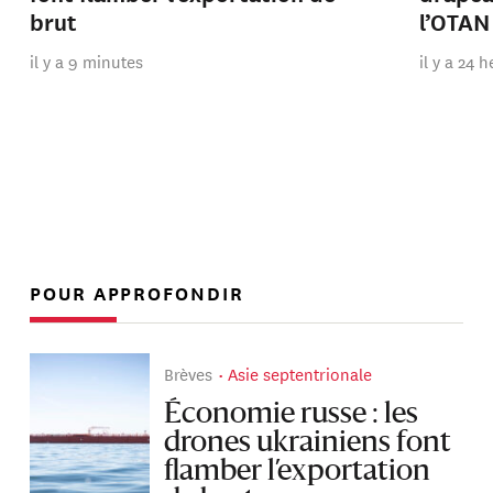
brut
l’OTAN
il y a 9 minutes
il y a 24 
POUR APPROFONDIR
Brèves
Asie septentrionale
Économie russe : les
drones ukrainiens font
flamber l’exportation