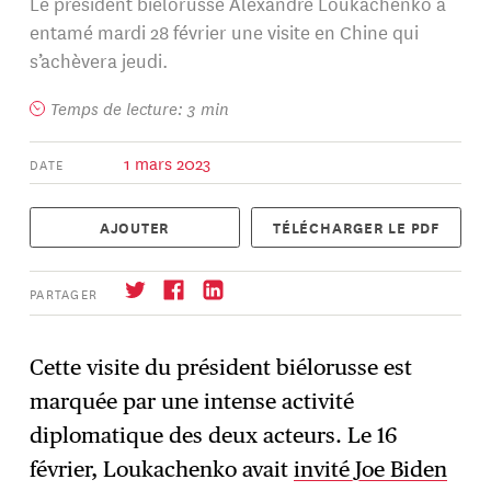
Le président biélorusse Alexandre Loukachenko a
entamé mardi 28 février une visite en Chine qui
s’achèvera jeudi.
Temps de lecture: 3 min
1 mars 2023
DATE
AJOUTER
TÉLÉCHARGER LE PDF
PARTAGER
Cette visite du président biélorusse est
marquée par une intense activité
S'abonner
→
diplomatique des deux acteurs. Le 16
février, Loukachenko avait
invité Joe Biden