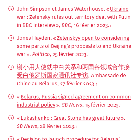
John Simpson et James Waterhouse, «
Ukraine
war : Zelensky rules out territory deal with Putin
in BBC interview
»,
BBC
, 16 février 2023.
Jones Hayden, «
Zelenskyy open to considering
some parts of Beijing’s proposals to end Ukraine
war
»,
Politico
, 25 février 2023.
谢小用大使就中白关系和两国各领域合作接
受白俄罗斯国家通讯社专访
, Ambassade de
Chine au Bélarus, 27 février 2023.
«
Belarus, Russia signed agreement on common
industrial policy
»,
SB News
, 15 février 2023.
«
Lukashenko : Great Stone has great future
»,
SB News
, 28 février 2023.
«
Decision to launch procedure for Belarus’