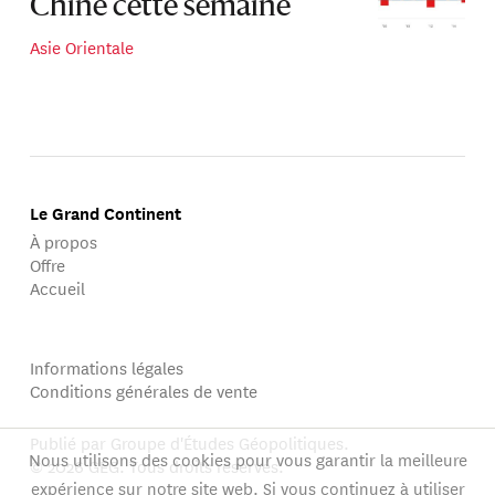
Chine cette semaine
Asie Orientale
Le Grand Continent
À propos
Offre
Accueil
Informations légales
Conditions générales de vente
Publié par Groupe d'Études Géopolitiques.
Nous utilisons des cookies pour vous garantir la meilleure
© 2026 GEG. Tous droits réservés.
expérience sur notre site web. Si vous continuez à utiliser