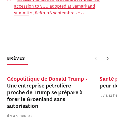
accession to SCO adopted at Samarkand
summit
»,
Belta
, 16 septembre 2022.
BRÈVES
Géopolitique de Donald Trump
Santé 
Une entreprise pétrolière
peur de
proche de Trump se prépare à
il y a 12 
forer le Groenland sans
autorisation
il y a 9 heures