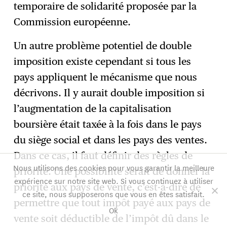
temporaire de solidarité proposée par la
Commission européenne.
Un autre problème potentiel de double
imposition existe cependant si tous les
pays appliquent le mécanisme que nous
décrivons. Il y aurait double imposition si
l’augmentation de la capitalisation
boursière était taxée à la fois dans le pays
du siège social et dans les pays des ventes.
Dans ce cas, il faut définir des règles de
Nous utilisons des cookies pour vous garantir la meilleure
priorité. Une possibilité serait de donner la
expérience sur notre site web. Si vous continuez à utiliser
priorité aux pays de vente, c’est-à-dire de
ce site, nous supposerons que vous en êtes satisfait.
permettre que tout impôt payé aux pays de
Ok
vente soit déductible de l’impôt dû dans le