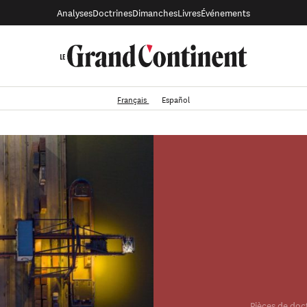
Analyses
Doctrines
Dimanches
Livres
Événements
Français
Español
Pièces de doc