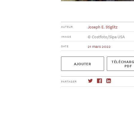
Joseph E. Stiglitz
AUTEUR
© Costfoto/Sipa USA
IMAGE
21 mars 2022
DATE
TÉLÉCHARG
AJOUTER
PDF
PARTAGER
S'abonner
→
→
S'abonner