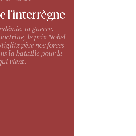
 l’interrègne
ndémie, la guerre.
doctrine, le prix Nobel
tiglitz pèse nos forces
ans la bataille pour le
qui vient.