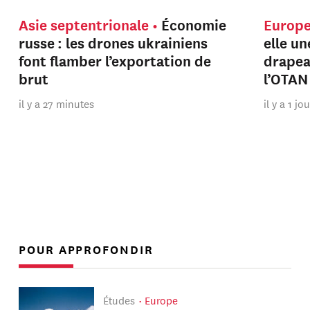
Asie septentrionale
Économie
Europ
russe : les drones ukrainiens
elle u
font flamber l’exportation de
drapeau
brut
l’OTAN
il y a 27 minutes
il y a 1 jo
POUR APPROFONDIR
Études
Europe