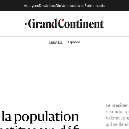
Analyses
Doctrines
Dimanches
Livres
Événements
Français
Español
Le président
reconduit p
 la population
XXème Cong
qui se tien