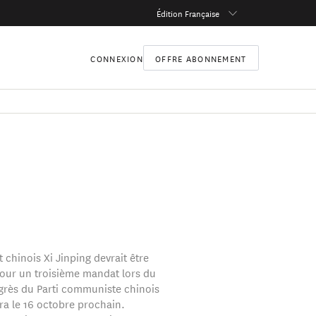
Édition Française
CONNEXION
OFFRE ABONNEMENT
 chinois Xi Jinping devrait être
our un troisième mandat lors du
rès du Parti communiste chinois
dra le 16 octobre prochain.