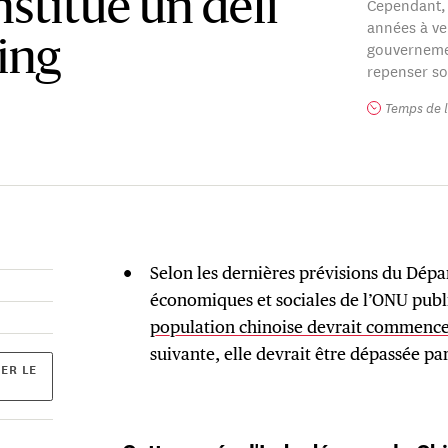
stitue un défi
Cependant, 
années à ven
gouvernemen
ing
repenser s
Temps de l
Selon les dernières prévisions du Dépa
économiques et sociales de l’ONU publié
population chinoise devrait commencer
suivante, elle devrait être dépassée par
ER LE