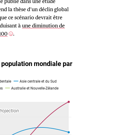
te publié dans une étude
d la thèse d’un déclin global
que ce scénario devrait être
nduisant à
une diminution de
2100
.
1