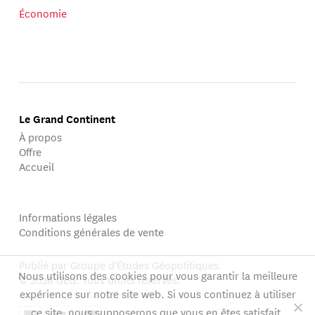
Économie
Le Grand Continent
À propos
Offre
Accueil
Informations légales
Conditions générales de vente
Publié par Groupe d'Études Géopolitiques.
Nous utilisons des cookies pour vous garantir la meilleure
© 2026 GEG. Tous droits réservés.
expérience sur notre site web. Si vous continuez à utiliser
ce site, nous supposerons que vous en êtes satisfait.