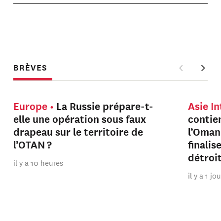
BRÈVES
Europe
La Russie prépare-t-
Asie I
elle une opération sous faux
contien
drapeau sur le territoire de
l’Oman
l’OTAN ?
finalis
détroi
il y a 10 heures
il y a 1 jo