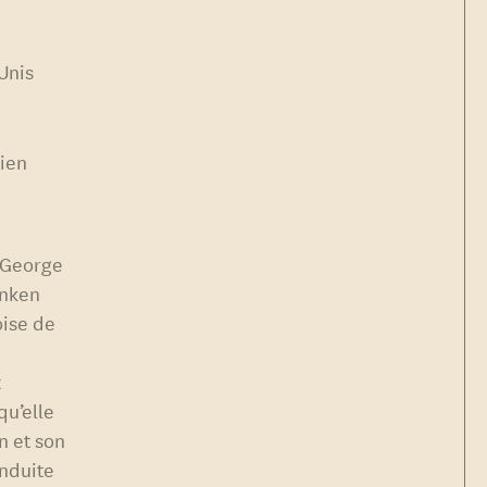
-Unis
bien
à George
inken
oise de
x
qu’elle
n et son
onduite