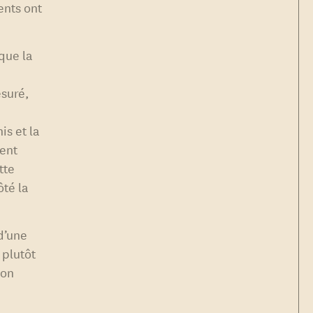
ents ont
que la
esuré,
is et la
ment
tte
ôté la
d’une
 plutôt
ion