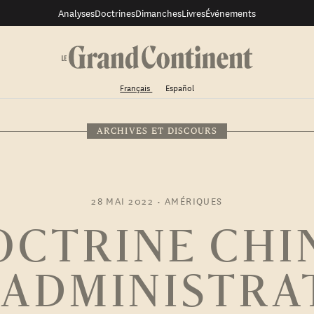
Analyses
Doctrines
Dimanches
Livres
Événements
Français
Español
ARCHIVES ET DISCOURS
28 MAI 2022
•
AMÉRIQUES
OCTRINE CHI
L’ADMINISTRA