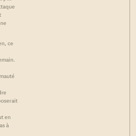
attaque
t
une
en, ce
demain.
rimauté
dre
poserait
,
ut en
as à