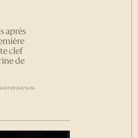
is après
remière
e clef
rine de
KASTER/AP/SIPA