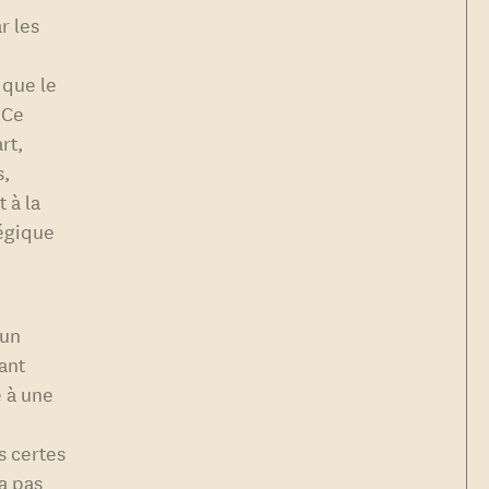
r les
 que le
 Ce
rt,
s,
t à la
tégique
 un
ant
e à une
s certes
a pas